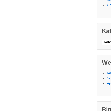
Ga
Ka
Kateg
We
Ka
Sc
Ap
Bit