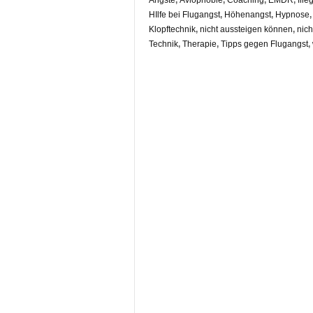
Ängste
,
Aviophobie
,
Coaching
,
EMDR
,
flie
HIlfe bei Flugangst
,
Höhenangst
,
Hypnose
Klopftechnik
,
nicht aussteigen können
,
nic
Technik
,
Therapie
,
Tipps gegen Flugangst
,