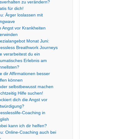
sverhalten zu verändern?
atis für dich!
u: Ärger loslassen mit
ngwave
e Angst vor Krankheiten
erwinden
ezialangebot Monat Juni:
ressless Breathwork Journeys
e verarbeitest du ein
aumatisches Erlebnis am
hnellsten?
e dir Affirmationen besser
lfen können
nder selbstbewusst machen
chtzeitig Hilfe suchen!
ockiert dich die Angst vor
twürdigung?
resslesslife-Coaching in
glish
bei kann ich dir helfen?
u: Online-Coaching auch bei
r