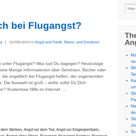
Such
nach
ich bei Flugangst?
Th
An
ny
Veröffentlicht in
Angst und Panik
,
Stress- und Emotions-
Ma
ne
u unter Flugangst? Was tust Du dagegen? Heutzutage
Wi
 eine Menge Informationen über Seminare, Bücher oder
Se
 die angeblich bei Flugangst helfen, der sogenannten
Ka
. Die Auswahl ist groß – wofür sollst Du Dich
u
…
n? Kostenlose Hilfe im Internet
St
Pa
Ne
de
St
Jo
r dem Sterben
,
Angst vor dem Tod
,
Angst vor Eingesperrtsein
,
Sc