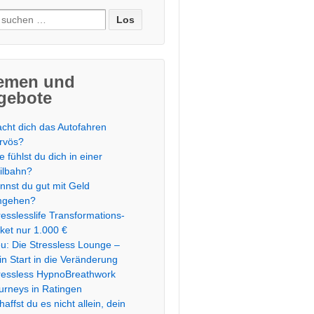
e
:
emen und
gebote
cht dich das Autofahren
rvös?
e fühlst du dich in einer
ilbahn?
nnst du gut mit Geld
mgehen?
resslesslife Transformations-
ket nur 1.000 €
u: Die Stressless Lounge –
in Start in die Veränderung
ressless HypnoBreathwork
urneys in Ratingen
haffst du es nicht allein, dein