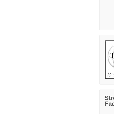
Str
Fa