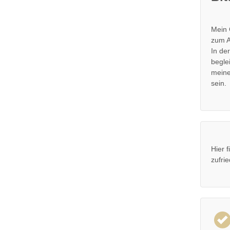
Mein 
zum A
In de
begle
meine
sein.
Hier 
zufri