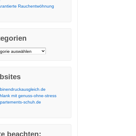
rantierte Rauchentwöhnung
tegorien
orien
bsites
binendruckausgleich.de
hlank mit genuss-ohne-stress
partements-schuh.de
te beachten: