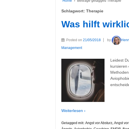
Home
›
Beiträge getagged Therapie
Schlagwort:
Therapie
Was hilft wirkl
Posted on
21/05/2018
by
Hen
Management
Leidest D
kursieren
Methoden,
Aviophobie
entscheide
Weiterlesen ›
Getagged mit:
Angst vor Absturz
,
Angst vo