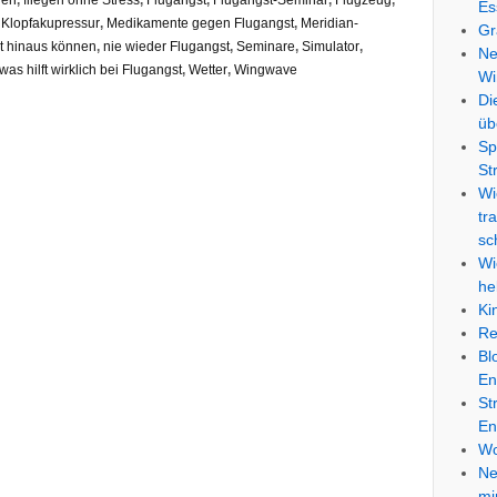
gen
,
fliegen ohne Stress
,
Flugangst
,
Flugangst-Seminar
,
Flugzeug
,
Es
,
Klopfakupressur
,
Medikamente gegen Flugangst
,
Meridian-
Gr
ht hinaus können
,
nie wieder Flugangst
,
Seminare
,
Simulator
,
Ne
was hilft wirklich bei Flugangst
,
Wetter
,
Wingwave
Wi
Di
üb
Sp
St
Wi
tr
sc
Wi
he
Ki
Re
Bl
En
St
En
Wo
Ne
mi