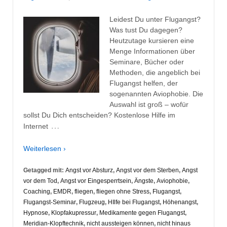
Leidest Du unter Flugangst?
Was tust Du dagegen?
Heutzutage kursieren eine
Menge Informationen über
Seminare, Bücher oder
Methoden, die angeblich bei
Flugangst helfen, der
sogenannten Aviophobie. Die
Auswahl ist groß – wofür
sollst Du Dich entscheiden? Kostenlose Hilfe im
…
Internet
Weiterlesen ›
Getagged mit:
Angst vor Absturz
,
Angst vor dem Sterben
,
Angst
vor dem Tod
,
Angst vor Eingesperrtsein
,
Ängste
,
Aviophobie
,
Coaching
,
EMDR
,
fliegen
,
fliegen ohne Stress
,
Flugangst
,
Flugangst-Seminar
,
Flugzeug
,
HIlfe bei Flugangst
,
Höhenangst
,
Hypnose
,
Klopfakupressur
,
Medikamente gegen Flugangst
,
Meridian-Klopftechnik
,
nicht aussteigen können
,
nicht hinaus