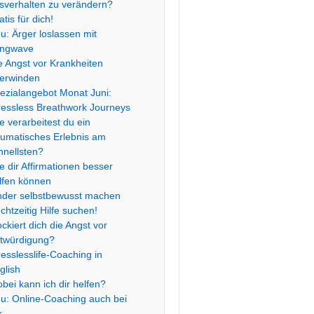
sverhalten zu verändern?
atis für dich!
u: Ärger loslassen mit
ngwave
e Angst vor Krankheiten
erwinden
ezialangebot Monat Juni:
ressless Breathwork Journeys
e verarbeitest du ein
aumatisches Erlebnis am
hnellsten?
e dir Affirmationen besser
lfen können
nder selbstbewusst machen
chtzeitig Hilfe suchen!
ockiert dich die Angst vor
twürdigung?
resslesslife-Coaching in
glish
bei kann ich dir helfen?
u: Online-Coaching auch bei
r