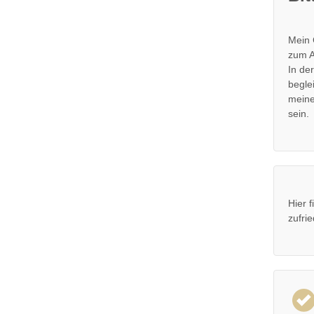
Mein 
zum A
In de
begle
meine
sein.
Hier 
zufri