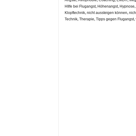
Ängste
,
Aviophobie
,
Coaching
,
EMDR
,
flie
HIlfe bei Flugangst
,
Höhenangst
,
Hypnose
Klopftechnik
,
nicht aussteigen können
,
nic
Technik
,
Therapie
,
Tipps gegen Flugangst
,