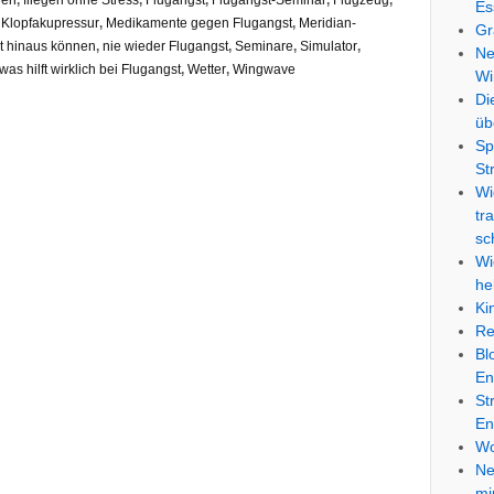
gen
,
fliegen ohne Stress
,
Flugangst
,
Flugangst-Seminar
,
Flugzeug
,
Es
,
Klopfakupressur
,
Medikamente gegen Flugangst
,
Meridian-
Gr
ht hinaus können
,
nie wieder Flugangst
,
Seminare
,
Simulator
,
Ne
was hilft wirklich bei Flugangst
,
Wetter
,
Wingwave
Wi
Di
üb
Sp
St
Wi
tr
sc
Wi
he
Ki
Re
Bl
En
St
En
Wo
Ne
mi