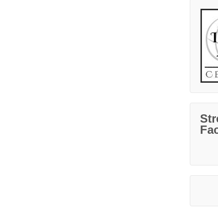
Str
Fa