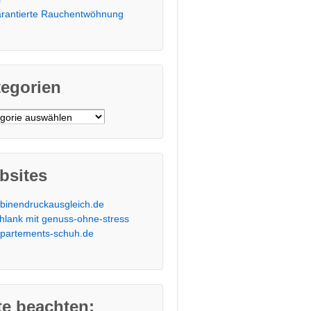
rantierte Rauchentwöhnung
tegorien
orien
bsites
binendruckausgleich.de
hlank mit genuss-ohne-stress
partements-schuh.de
te beachten: