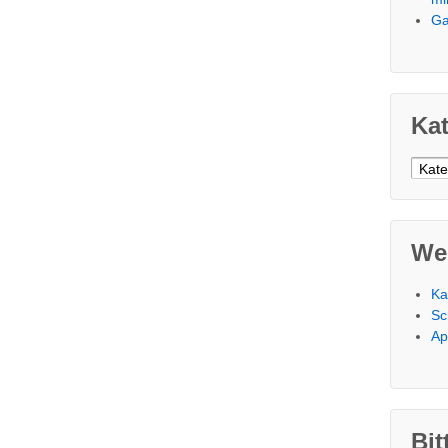
Ga
Ka
Kateg
We
Ka
Sc
Ap
Bit