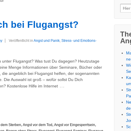
sur
Such
nach
ich bei Flugangst?
Th
An
ny
Veröffentlicht in
Angst und Panik
,
Stress- und Emotions-
Ma
ne
u unter Flugangst? Was tust Du dagegen? Heutzutage
Wi
 eine Menge Informationen über Seminare, Bücher oder
Se
 die angeblich bei Flugangst helfen, der sogenannten
Ka
. Die Auswahl ist groß – wofür sollst Du Dich
u
…
n? Kostenlose Hilfe im Internet
St
Pa
Ne
de
St
Jo
r dem Sterben
,
Angst vor dem Tod
,
Angst vor Eingesperrtsein
,
Sc