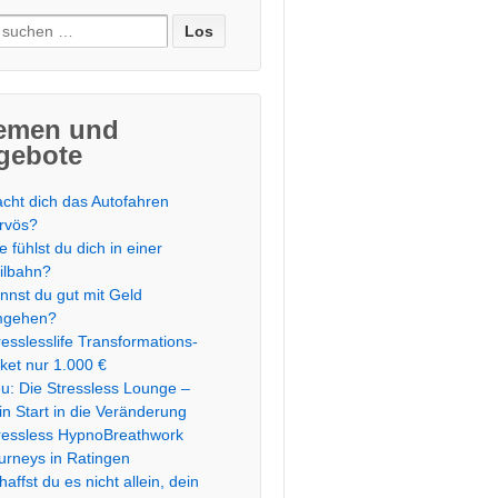
e
:
emen und
gebote
cht dich das Autofahren
rvös?
e fühlst du dich in einer
ilbahn?
nnst du gut mit Geld
mgehen?
resslesslife Transformations-
ket nur 1.000 €
u: Die Stressless Lounge –
in Start in die Veränderung
ressless HypnoBreathwork
urneys in Ratingen
haffst du es nicht allein, dein