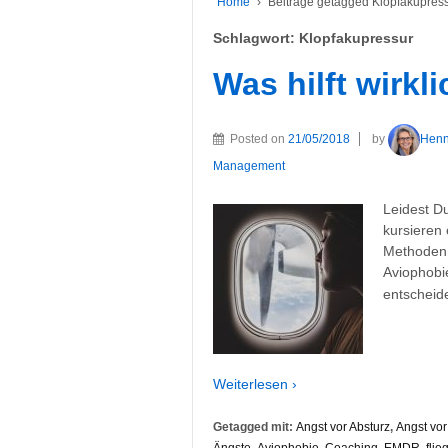
Home
›
Beiträge getagged Klopfakupres
Schlagwort:
Klopfakupressur
Was hilft wirkl
Posted on
21/05/2018
by
Hen
Management
Leidest D
kursieren
Methoden,
Aviophobie
entscheide
Weiterlesen ›
Getagged mit:
Angst vor Absturz
,
Angst vo