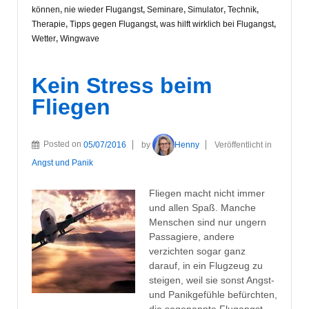
können
,
nie wieder Flugangst
,
Seminare
,
Simulator
,
Technik
,
Therapie
,
Tipps gegen Flugangst
,
was hilft wirklich bei Flugangst
,
Wetter
,
Wingwave
Kein Stress beim
Fliegen
Posted on
05/07/2016
by
Henny
Veröffentlicht in
Angst und Panik
Fliegen macht nicht immer
und allen Spaß. Manche
Menschen sind nur ungern
Passagiere, andere
verzichten sogar ganz
darauf, in ein Flugzeug zu
steigen, weil sie sonst Angst-
und Panikgefühle befürchten,
die sogenannte Flugangst.