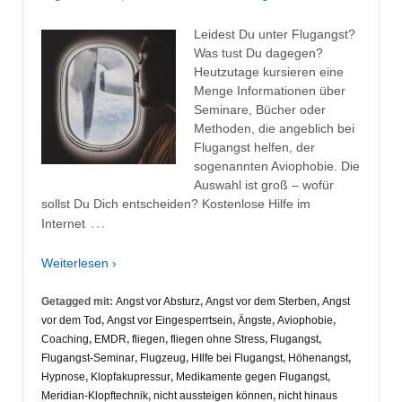
Leidest Du unter Flugangst?
Was tust Du dagegen?
Heutzutage kursieren eine
Menge Informationen über
Seminare, Bücher oder
Methoden, die angeblich bei
Flugangst helfen, der
sogenannten Aviophobie. Die
Auswahl ist groß – wofür
sollst Du Dich entscheiden? Kostenlose Hilfe im
…
Internet
Weiterlesen ›
Getagged mit:
Angst vor Absturz
,
Angst vor dem Sterben
,
Angst
vor dem Tod
,
Angst vor Eingesperrtsein
,
Ängste
,
Aviophobie
,
Coaching
,
EMDR
,
fliegen
,
fliegen ohne Stress
,
Flugangst
,
Flugangst-Seminar
,
Flugzeug
,
HIlfe bei Flugangst
,
Höhenangst
,
Hypnose
,
Klopfakupressur
,
Medikamente gegen Flugangst
,
Meridian-Klopftechnik
,
nicht aussteigen können
,
nicht hinaus