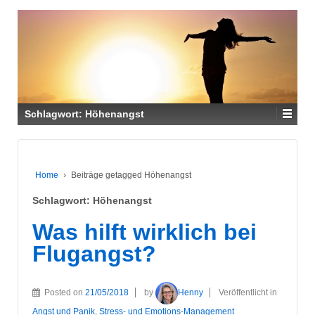
Schlagwort:
Höhenangst
Home
›
Beiträge getagged Höhenangst
Schlagwort:
Höhenangst
Was hilft wirklich bei
Flugangst?
Posted on
21/05/2018
by
Henny
Veröffentlicht in
Angst und Panik
,
Stress- und Emotions-Management