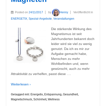
Posted on
24/11/2017
by
Henny
Veröffentlicht in
ENERGETIX
,
Spezial-Angebote
,
Veranstaltungen
Die stärkende Wirkung des
Magnetismus ist seit
Jahrhunderten bekannt doch
leider wird sie viel zu wenig
genutzt. Da ich es mir zur
Aufgabe gemacht habe,
Menschen zu mehr
Wohlbefinden und, wenn
gewünscht, auch zu mehr
…
Attraktivität zu verhelfen, passt diese
Weiterlesen ›
Getagged mit:
Energetix
,
Entspannung
,
Gesundheit
,
Magnetschmuck
,
Schönheit
,
Wellness