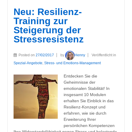
Neu: Resilienz-
Training zur
Steigerung der
Stressresistenz
Posted on
27/02/2017
by
Henny
Veröffentlicht in
Spezial-Angebote
,
Stress- und Emotions-Management
Entdecken Sie die
Geheimnisse der
emotionalen Stabilität! In
insgesamt 10 Modulen
erhalten Sie Einblick in das
Resilienz-Konzept und
erfahren, wie sie durch
Erweiterung Ihrer
persönlichen Kompetenzen
Ihre Widerstandsfähigkeit gegen Stress und belastende