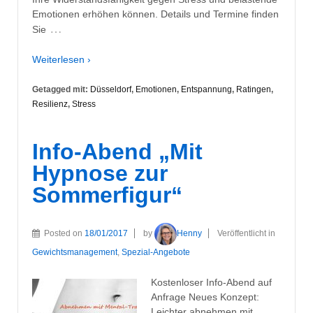
Emotionen erhöhen können. Details und Termine finden
…
Sie
Weiterlesen ›
Getagged mit:
Düsseldorf
,
Emotionen
,
Entspannung
,
Ratingen
,
Resilienz
,
Stress
Info-Abend „Mit
Hypnose zur
Sommerfigur“
Posted on
18/01/2017
by
Henny
Veröffentlicht in
Gewichtsmanagement
,
Spezial-Angebote
Kostenloser Info-Abend auf
Anfrage Neues Konzept:
Leichter abnehmen mit