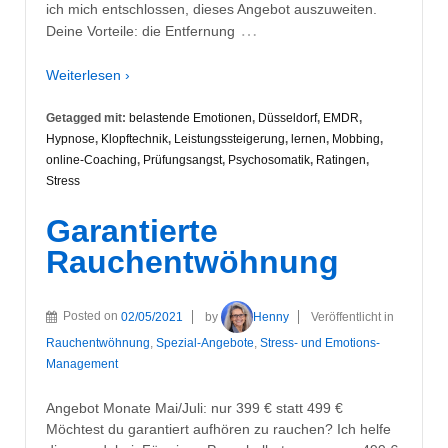
ich mich entschlossen, dieses Angebot auszuweiten.
…
Deine Vorteile: die Entfernung
Weiterlesen ›
Getagged mit:
belastende Emotionen
,
Düsseldorf
,
EMDR
,
Hypnose
,
Klopftechnik
,
Leistungssteigerung
,
lernen
,
Mobbing
,
online-Coaching
,
Prüfungsangst
,
Psychosomatik
,
Ratingen
,
Stress
Garantierte
Rauchentwöhnung
Posted on
02/05/2021
by
Henny
Veröffentlicht in
Rauchentwöhnung
,
Spezial-Angebote
,
Stress- und Emotions-
Management
Angebot Monate Mai/Juli: nur 399 € statt 499 €
Möchtest du garantiert aufhören zu rauchen? Ich helfe