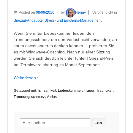
Posted on
08/09/2016
by
Henny
Veröffentlicht in
Spezial-Angebote
,
Stress- und Emotions-Management
Wenn Sie unter Liebeskummer leiden, den
Trennungsschmerz um den Verlust nicht verwinden, an
kaum etwas anderes denken können – probieren Sie
es mit Wingwave-Coaching. Nach nur einer Sitzung
werden Sie sich deutlich leichter fühlen! Spezial-Preis
…
bei Terminvereinbarung im Monat September:
Weiterlesen ›
Getagged mit:
Einsamkeit
,
Liebeskummer
,
Trauer
,
Traurigkeit
,
Trennungsschmerz
,
Verlust
Suche
nach: