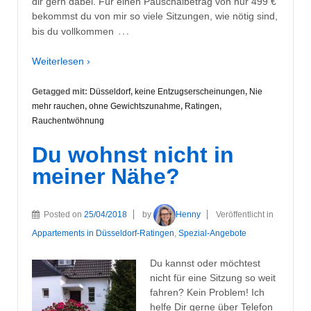
dir gern dabei. Für einen Pauschalbetrag von nur 499 €
bekommst du von mir so viele Sitzungen, wie nötig sind,
…
bis du vollkommen
Weiterlesen ›
Getagged mit:
Düsseldorf
,
keine Entzugserscheinungen
,
Nie
mehr rauchen
,
ohne Gewichtszunahme
,
Ratingen
,
Rauchentwöhnung
Du wohnst nicht in
meiner Nähe?
Posted on
25/04/2018
by
Henny
Veröffentlicht in
Appartements in Düsseldorf-Ratingen
,
Spezial-Angebote
Du kannst oder möchtest
nicht für eine Sitzung so weit
fahren? Kein Problem! Ich
helfe Dir gerne über Telefon