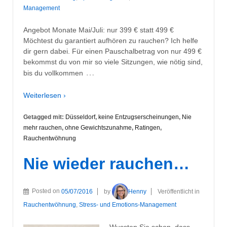
Management
Angebot Monate Mai/Juli: nur 399 € statt 499 €
Möchtest du garantiert aufhören zu rauchen? Ich helfe
dir gern dabei. Für einen Pauschalbetrag von nur 499 €
bekommst du von mir so viele Sitzungen, wie nötig sind,
…
bis du vollkommen
Weiterlesen ›
Getagged mit:
Düsseldorf
,
keine Entzugserscheinungen
,
Nie
mehr rauchen
,
ohne Gewichtszunahme
,
Ratingen
,
Rauchentwöhnung
Nie wieder rauchen…
Posted on
05/07/2016
by
Henny
Veröffentlicht in
Rauchentwöhnung
,
Stress- und Emotions-Management
Wussten Sie schon, dass