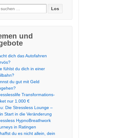
e
:
emen und
gebote
cht dich das Autofahren
rvös?
e fühlst du dich in einer
ilbahn?
nnst du gut mit Geld
mgehen?
resslesslife Transformations-
ket nur 1.000 €
u: Die Stressless Lounge –
in Start in die Veränderung
ressless HypnoBreathwork
urneys in Ratingen
haffst du es nicht allein, dein