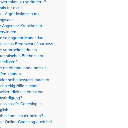
sverhalten zu verändern?
atis für dich!
u: Ärger loslassen mit
ngwave
e Angst vor Krankheiten
erwinden
ezialangebot Monat Juni:
ressless Breathwork Journeys
e verarbeitest du ein
aumatisches Erlebnis am
hnellsten?
e dir Affirmationen besser
lfen können
nder selbstbewusst machen
chtzeitig Hilfe suchen!
ockiert dich die Angst vor
twürdigung?
resslesslife-Coaching in
glish
bei kann ich dir helfen?
u: Online-Coaching auch bei
r