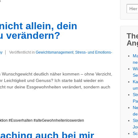
t
Such
nach
nicht allein, dein
u verändern?
Th
An
ny
Veröffentlicht in
Gewichtsmanagement
,
Stress- und Emotions-
Ma
ne
Wi
 Wunschgewicht deutlich näher kommen – ohne Verzicht,
Se
 Leichtigkeit und Genuss? Ich starte bald wieder ein
Ka
cht nur deine Essgewohnheiten verändert, sondern auch
u
St
Pa
Ne
de
St
tion #Essverhalten #alteGewohnheitenloswerden
Jo
aching auch bei mir
Sc