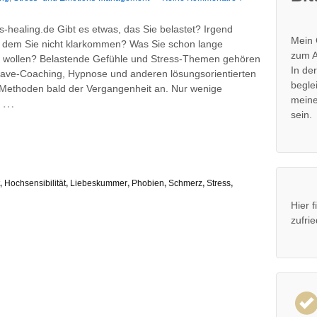
-healing.de Gibt es etwas, das Sie belastet? Irgend
Mein 
t dem Sie nicht klarkommen? Was Sie schon lange
zum A
 wollen? Belastende Gefühle und Stress-Themen gehören
In de
ave-Coaching, Hypnose und anderen lösungsorientierten
begle
Methoden bald der Vergangenheit an. Nur wenige
meine
…
sein.
,
Hochsensibilität
,
Liebeskummer
,
Phobien
,
Schmerz
,
Stress
,
Hier 
zufri