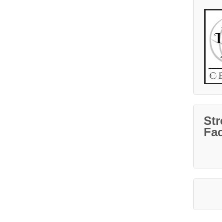
Str
Fa