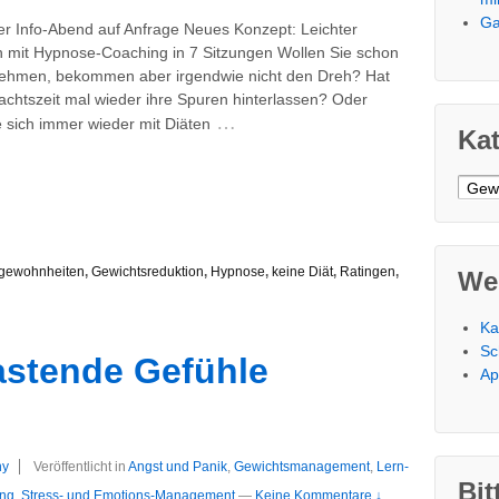
Ga
er Info-Abend auf Anfrage Neues Konzept: Leichter
mit Hypnose-Coaching in 7 Sitzungen Wollen Sie schon
ehmen, bekommen aber irgendwie nicht den Dreh? Hat
achtszeit mal wieder ihre Spuren hinterlassen? Oder
…
e sich immer wieder mit Diäten
Ka
Kateg
gewohnheiten
,
Gewichtsreduktion
,
Hypnose
,
keine Diät
,
Ratingen
,
We
Ka
Sc
astende Gefühle
Ap
ny
Veröffentlicht in
Angst und Panik
,
Gewichtsmanagement
,
Lern-
Bit
ng
,
Stress- und Emotions-Management
—
Keine Kommentare ↓