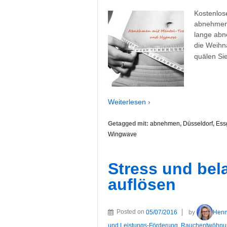
Kostenlos
abnehmen 
lange abn
die Weihn
quälen Si
Weiterlesen ›
Getagged mit:
abnehmen
,
Düsseldorf
,
Ess
Wingwave
Stress und bel
auflösen
Posted on
05/07/2016
by
Hen
und Leistungs-Förderung
,
Rauchentwöhnu