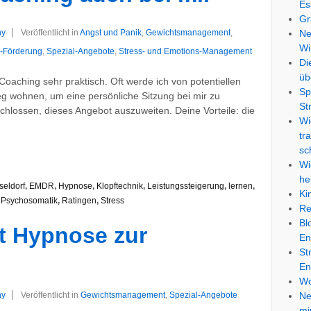
Es
Gr
ny
Veröffentlicht in
Angst und Panik
,
Gewichtsmanagement
,
Ne
Wi
s-Förderung
,
Spezial-Angebote
,
Stress- und Emotions-Management
Di
üb
-Coaching sehr praktisch. Oft werde ich von potentiellen
Sp
weg wohnen, um eine persönliche Sitzung bei mir zu
St
hlossen, dieses Angebot auszuweiten. Deine Vorteile: die
Wi
tr
sc
Wi
he
seldorf
,
EMDR
,
Hypnose
,
Klopftechnik
,
Leistungssteigerung
,
lernen
,
Ki
,
Psychosomatik
,
Ratingen
,
Stress
Re
Bl
t Hypnose zur
En
St
En
Wo
ny
Veröffentlicht in
Gewichtsmanagement
,
Spezial-Angebote
Ne
mi