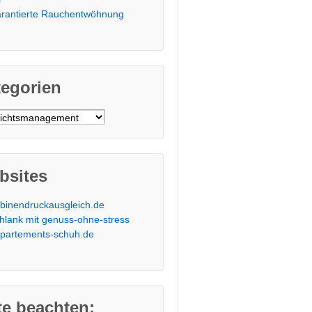
rantierte Rauchentwöhnung
tegorien
orien
bsites
binendruckausgleich.de
hlank mit genuss-ohne-stress
partements-schuh.de
te beachten: