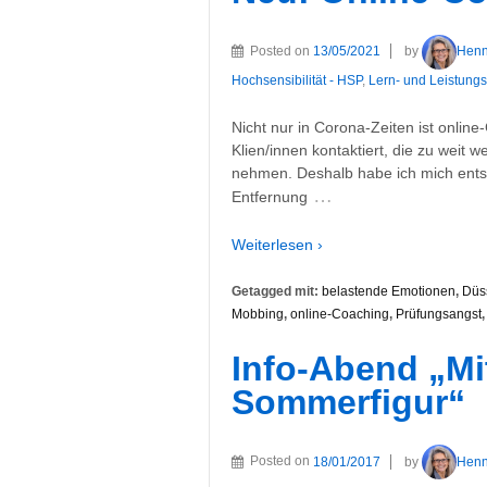
Posted on
13/05/2021
by
Hen
Hochsensibilität - HSP
,
Lern- und Leistung
Nicht nur in Corona-Zeiten ist online
Klien/innen kontaktiert, die zu weit 
nehmen. Deshalb habe ich mich entsc
…
Entfernung
Weiterlesen ›
Getagged mit:
belastende Emotionen
,
Düs
Mobbing
,
online-Coaching
,
Prüfungsangst
Info-Abend „Mi
Sommerfigur“
Posted on
18/01/2017
by
Hen