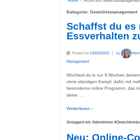
Home
›
Archiv von Gewichtsmanagemen
Kategorie:
Gewichtsmanagement
Schaffst du es 
Essverhalten z
Posted on
03/09/2025
by
Hen
Management
Möchtest du in nur 8 Wochen deinem
ohne ständigen Kampf, dafür mit mehr
besonderes online Programm, das ni
…
deine
Weiterlesen ›
Getagged mit:
#abnehmen #Gewichtsreduk
Neu: Online-Co