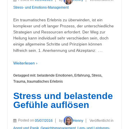
Stress- und Emotions-Management
Ein traumatisches Erlebnis zu überwinden, ist ein
komplexer und oft langer Prozess, der unterschiedliche
Strategien und Ressourcen erfordert. Der Weg zur
Heilung kann individuell sehr verschieden sein, doch
einige allgemeine Schritte und Prinzipien können
…
hilfreich sein. 1. Anerkennung und Akzeptanz:
Weiterlesen ›
Getagged mit:
belastende Emotionen
,
Erfahrung
,
Stress
,
Trauma
,
traumatisches Erlebnis
Stress und belastende
Gefühle auflösen
Posted on
05/07/2016
by
Henny
Veröffentlicht in
Angst und Panik
,
Gewichtsmanagement
,
Lern- und Leistungs-