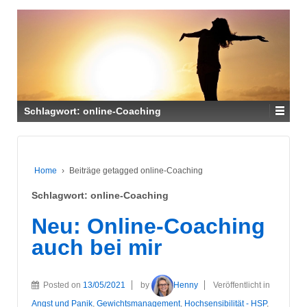
Schlagwort:
online-Coaching
Home
›
Beiträge getagged online-Coaching
Schlagwort:
online-Coaching
Neu: Online-Coaching
auch bei mir
Posted on
13/05/2021
by
Henny
Veröffentlicht in
Angst und Panik
,
Gewichtsmanagement
,
Hochsensibilität - HSP
,