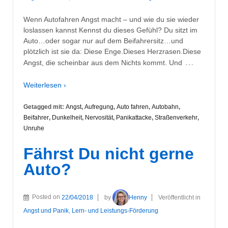
Wenn Autofahren Angst macht – und wie du sie wieder
loslassen kannst Kennst du dieses Gefühl? Du sitzt im
Auto…oder sogar nur auf dem Beifahrersitz…und
plötzlich ist sie da: Diese Enge.Dieses Herzrasen.Diese
…
Angst, die scheinbar aus dem Nichts kommt. Und
Weiterlesen ›
Getagged mit:
Angst
,
Aufregung
,
Auto fahren
,
Autobahn
,
Beifahrer
,
Dunkelheit
,
Nervosität
,
Panikattacke
,
Straßenverkehr
,
Unruhe
Fährst Du nicht gerne
Auto?
Posted on
22/04/2018
by
Henny
Veröffentlicht in
Angst und Panik
,
Lern- und Leistungs-Förderung