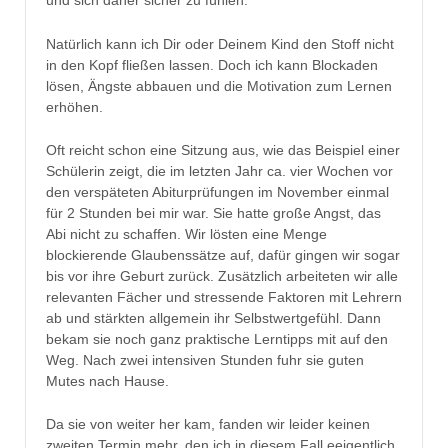
und sich daher sicher zu fühlen.
Natürlich kann ich Dir oder Deinem Kind den Stoff nicht
in den Kopf fließen lassen. Doch ich kann Blockaden
lösen, Ängste abbauen und die Motivation zum Lernen
erhöhen.
Oft reicht schon eine Sitzung aus, wie das Beispiel einer
Schülerin zeigt, die im letzten Jahr ca. vier Wochen vor
den verspäteten Abiturprüfungen im November einmal
für 2 Stunden bei mir war. Sie hatte große Angst, das
Abi nicht zu schaffen. Wir lösten eine Menge
blockierende Glaubenssätze auf, dafür gingen wir sogar
bis vor ihre Geburt zurück. Zusätzlich arbeiteten wir alle
relevanten Fächer und stressende Faktoren mit Lehrern
ab und stärkten allgemein ihr Selbstwertgefühl. Dann
bekam sie noch ganz praktische Lerntipps mit auf den
Weg. Nach zwei intensiven Stunden fuhr sie guten
Mutes nach Hause.
Da sie von weiter her kam, fanden wir leider keinen
zweiten Termin mehr, den ich in diesem Fall eeigentlich