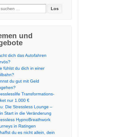
e
:
emen und
gebote
cht dich das Autofahren
rvös?
e fühlst du dich in einer
ilbahn?
nnst du gut mit Geld
mgehen?
resslesslife Transformations-
ket nur 1.000 €
u: Die Stressless Lounge –
in Start in die Veränderung
ressless HypnoBreathwork
urneys in Ratingen
haffst du es nicht allein, dein