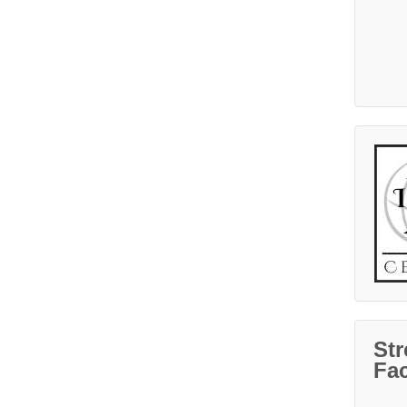
Str
Fa