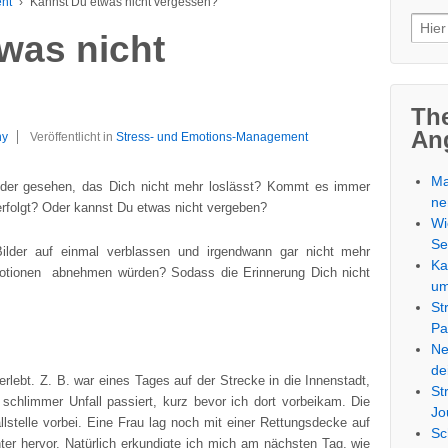
nt
›
Kannst Du etwas nicht vergessen?
Such
was nicht
nach
Th
An
ny
Veröffentlicht in
Stress- und Emotions-Management
Ma
der gesehen, das Dich nicht mehr loslässt? Kommt es immer
ne
erfolgt? Oder kannst Du etwas nicht vergeben?
Wi
Se
ilder auf einmal verblassen und irgendwann gar nicht mehr
Ka
otionen abnehmen würden? Sodass die Erinnerung Dich nicht
u
St
Pa
Ne
de
rlebt. Z. B. war eines Tages auf der Strecke in die Innenstadt,
St
 schlimmer Unfall passiert, kurz bevor ich dort vorbeikam. Die
Jo
lstelle vorbei. Eine Frau lag noch mit einer Rettungsdecke auf
Sc
ter hervor. Natürlich erkundigte ich mich am nächsten Tag, wie