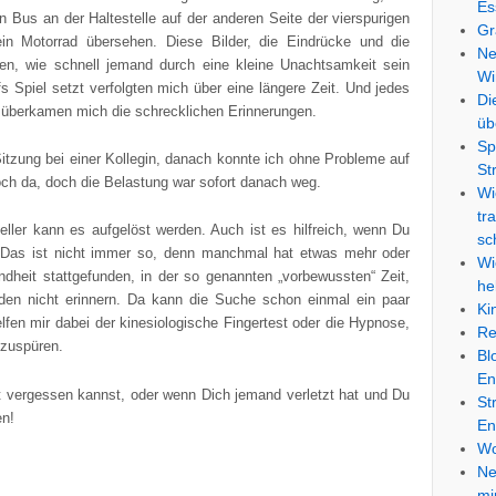
Es
 Bus an der Haltestelle auf der anderen Seite der vierspurigen
Gr
n Motorrad übersehen. Diese Bilder, die Eindrücke und die
Ne
en, wie schnell jemand durch eine kleine Unachtsamkeit sein
Wi
 Spiel setzt verfolgten mich über eine längere Zeit. Und jedes
Di
r, überkamen mich die schrecklichen Erinnerungen.
üb
Sp
tzung bei einer Kollegin, danach konnte ich ohne Probleme auf
St
noch da, doch die Belastung war sofort danach weg.
Wi
tr
neller kann es aufgelöst werden. Auch ist es hilfreich, wenn Du
sc
 Das ist nicht immer so, denn manchmal hat etwas mehr oder
Wi
ndheit stattgefunden, in der so genannten „vorbewussten“ Zeit,
he
en nicht erinnern. Da kann die Suche schon einmal ein paar
Ki
fen mir dabei der kinesiologische Fingertest oder die Hypnose,
Re
fzuspüren.
Bl
En
 vergessen kannst, oder wenn Dich jemand verletzt hat und Du
St
en!
En
Wo
Ne
mi