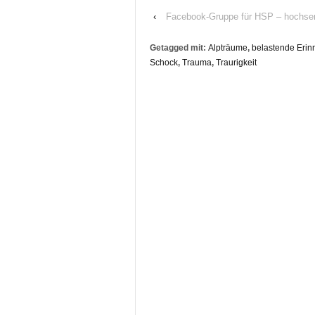
‹
Facebook-Gruppe für HSP – hochsen
Getagged mit:
Alpträume
,
belastende Erin
Schock
,
Trauma
,
Traurigkeit