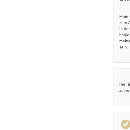
Mein 
zum A
In de
begle
meine
sein.
Hier 
zufri