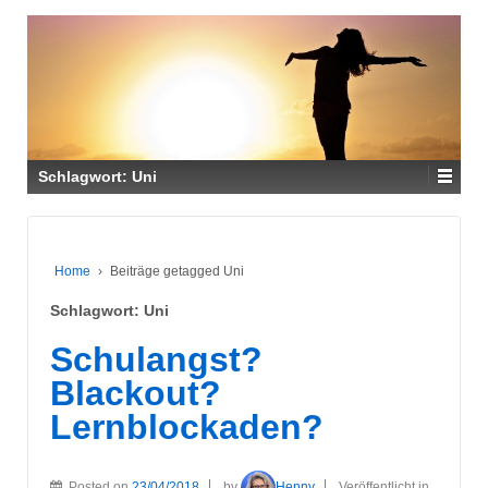
Schlagwort:
Uni
Home
›
Beiträge getagged Uni
Schlagwort:
Uni
Schulangst?
Blackout?
Lernblockaden?
Posted on
23/04/2018
by
Henny
Veröffentlicht in