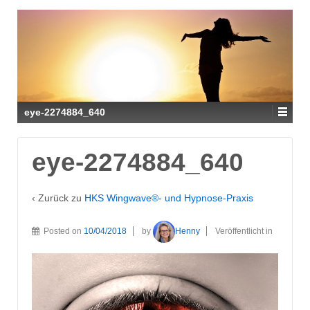
eye-2274884_640
eye-2274884_640
‹ Zurück zu
HKS Wingwave®- und Hypnose-Praxis
Posted on
10/04/2018
by
Henny
Veröffentlicht in