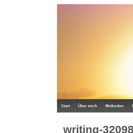
Start
Über mich
Methoden
writing-3209