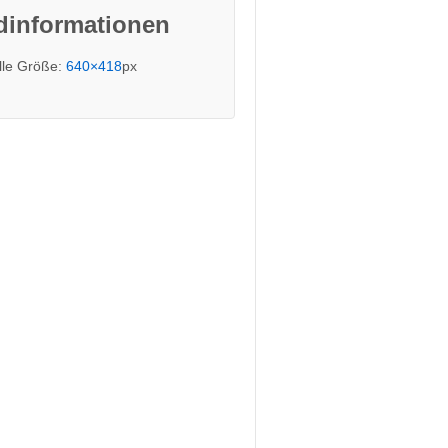
dinformationen
lle Größe:
640×418
px