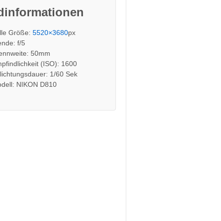
dinformationen
lle Größe:
5520×3680
px
ende: f/5
ennweite: 50mm
pfindlichkeit (ISO): 1600
lichtungsdauer: 1/60 Sek
dell: NIKON D810