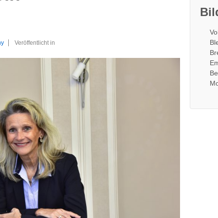
Bil
Vo
Bl
ny
Veröffentlicht in
Br
Em
Be
Mo