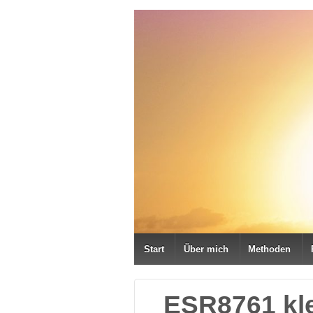
Start
Über mich
Methoden
_ESR8761 kl