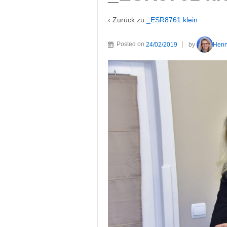
‹ Zurück zu
_ESR8761 klein
Posted on
24/02/2019
by
Hen