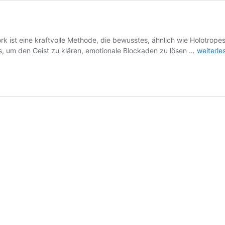
 ist eine kraftvolle Methode, die bewusstes, ähnlich wie Holotrope
Stressle
s, um den Geist zu klären, emotionale Blockaden zu lösen …
weiterle
HypnoBr
Journey