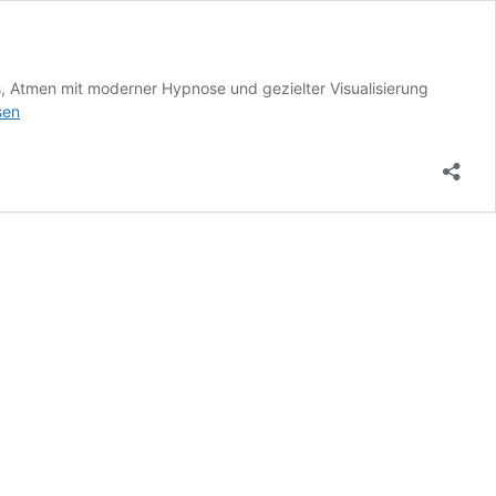
s, Atmen mit moderner Hypnose und gezielter Visualisierung
ss
sen
eathwork
s